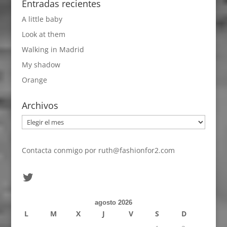
Entradas recientes
A little baby
Look at them
Walking in Madrid
My shadow
Orange
Archivos
Archivos
Contacta conmigo por
ruth@fashionfor2.com
Twitter
agosto 2026
L
M
X
J
V
S
D