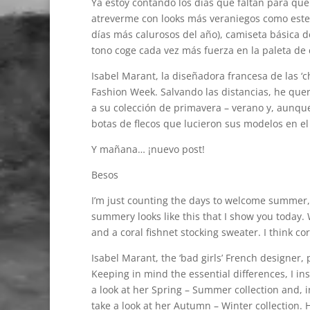
Ya estoy contando los dias que faltan para que 
atreverme con looks más veraniegos como este, 
días más calurosos del año), camiseta básica del
tono coge cada vez más fuerza en la paleta de 
Isabel Marant, la diseñadora francesa de las ‘c
Fashion Week. Salvando las distancias, he quer
a su colección de primavera – verano y, aunqu
botas de flecos que lucieron sus modelos en el 
Y mañana… ¡nuevo post!
Besos
I’m just counting the days to welcome summer, i
summery looks like this that I show you today. W
and a coral fishnet stocking sweater. I think co
Isabel Marant, the ‘bad girls’ French designer,
Keeping in mind the essential differences, I i
a look at her Spring – Summer collection and, in
take a look at her Autumn – Winter collection. 