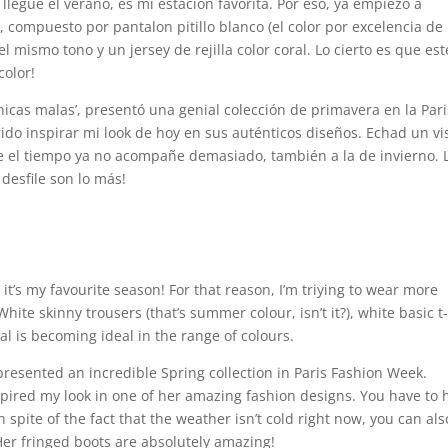
llegue el verano, es mi estación favorita. Por eso, ya empiezo a
compuesto por pantalon pitillo blanco (el color por excelencia de 
 mismo tono y un jersey de rejilla color coral. Lo cierto es que est
color!
hicas malas’, presentó una genial colección de primavera en la Pari
ido inspirar mi look de hoy en sus auténticos diseños. Echad un vi
e el tiempo ya no acompañe demasiado, también a la de invierno. 
desfile son lo más!
t’s my favourite season! For that reason, I’m triying to wear more
hite skinny trousers (that’s summer colour, isn’t it?), white basic t-
ral is becoming ideal in the range of colours.
 presented an incredible Spring collection in Paris Fashion Week.
nspired my look in one of her amazing fashion designs. You have to 
 spite of the fact that the weather isn’t cold right now, you can als
Her fringed boots are absolutely amazing!