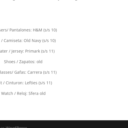
ers/ Pantalones: H&M (s/s 10)
t / Camiseta: Old Navy (s/s 10)
ter / Jersey: Primark (s/s 11)
Shoes / Zapatos: old
asses/ Gafas: Carrera (s/s 11)
t / Cinturon: Lefties (s/s 11)
Watch / Reloj: Sfera old
por
WordPress