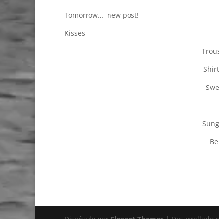
Tomorrow… new post!
Kisses
Trous
Shir
Swea
Sungl
Bel
Diseñado por
Elegant Themes
| Desarrollado 