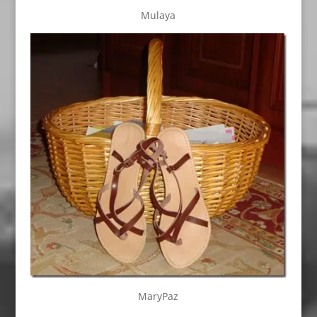
Mulaya
MaryPaz