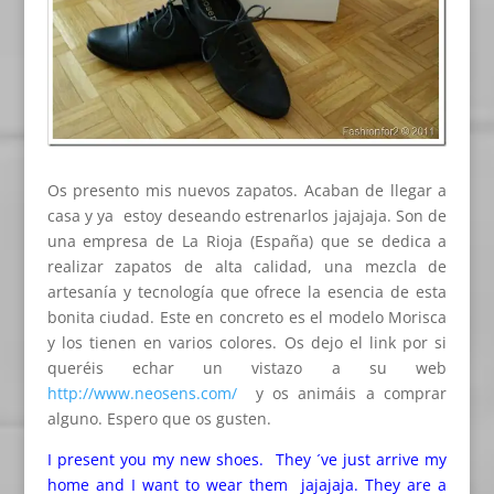
Os presento mis nuevos zapatos. Acaban de llegar a
casa y ya estoy deseando estrenarlos jajajaja. Son de
una empresa de La Rioja (España) que se dedica a
realizar zapatos de alta calidad, una mezcla de
artesanía y tecnología que ofrece la esencia de esta
bonita ciudad. Este en concreto es el modelo Morisca
y los tienen en varios colores. Os dejo el link por si
queréis echar un vistazo a su web
http://www.neosens.com/
y os animáis a comprar
alguno. Espero que os gusten.
I present you my new shoes. They ´ve just arrive my
home and I want to wear them jajajaja. They are a