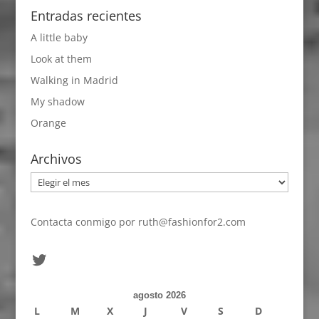
Entradas recientes
A little baby
Look at them
Walking in Madrid
My shadow
Orange
Archivos
Archivos
Contacta conmigo por
ruth@fashionfor2.com
Twitter
agosto 2026
L
M
X
J
V
S
D