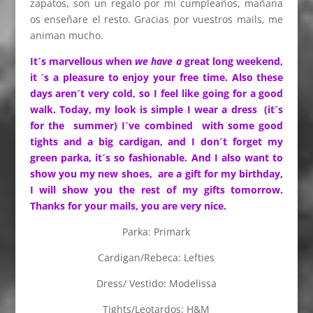
zapatos, son un regalo por mi cumpleaños, mañana
os enseñare el resto. Gracias por vuestros mails, me
animan mucho.
It´s marvellous when
we have a
great long weekend,
it ´s a pleasure to enjoy your free time. Also these
days aren´t very cold, so I feel like going for a good
walk. Today, my look is simple I wear a dress (it´s
for the summer) I´ve combined with some good
tights and a big cardigan, and I don´t forget my
green parka, it´s so fashionable. And I also want to
show you my new shoes, are a gift for my birthday,
I will show you the rest of my gifts tomorrow.
Thanks for your mails, you are very nice.
Parka: Primark
Cardigan/Rebeca: Lefties
Dress/ Vestido: Modelissa
Tights/Leotardos: H&M