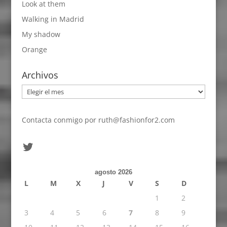
Look at them
Walking in Madrid
My shadow
Orange
Archivos
Archivos
Contacta conmigo por
ruth@fashionfor2.com
Twitter
agosto 2026
L
M
X
J
V
S
D
1
2
3
4
5
6
7
8
9