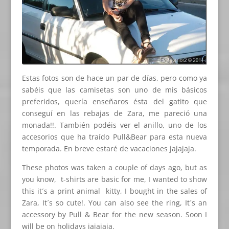
Estas fotos son de hace un par de días, pero como ya
sabéis que las camisetas son uno de mis básicos
preferidos, quería enseñaros ésta del gatito que
conseguí en las rebajas de Zara, me pareció una
monada!!. También podéis ver el anillo, uno de los
accesorios que ha traído Pull&Bear para esta nueva
temporada. En breve estaré de vacaciones jajajaja.
These photos was taken a couple of days ago, but as
you know, t-shirts are basic for me, I wanted to show
this it´s a print animal kitty, I bought in the sales of
Zara, It´s so cute!. You can also see the ring, It´s an
accessory by Pull & Bear for the new season. Soon I
will be on holidays jajajaja.