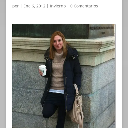
por
|
Ene 6, 2012
|
Invierno
|
0 Comentarios